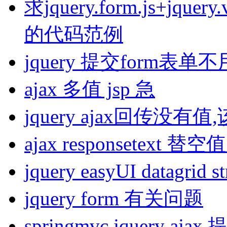
求jquery.form.js+jquer
的代码范例
jquery 提交form
ajax 多值 jsp 急
jquery ajax回传没有
ajax responsetext
jquery easyUI datagri
jquery form 有关问题
springmvc jquery