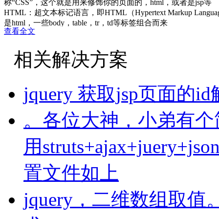
称“CSS”，这个就是用来修饰你的页面的，html，或者是jsp等
HTML：超文本标记语言，即HTML（Hypertext Marku
是html，一些body，table，tr，td等标签组合而来
查看全文
ajax：异步请求，做局部刷新使用！
js：一种计算机脚本语言，主要在web浏览器（客户端）解释执
相关解决方案
jquery，一个js的类库，可以更好的让我们编写自己的js代
至于前台开发，大部分都的用到这些
后端开发的话，注重业务和架构和算法！
jquery 获取jsp页面的
。各位大神，小弟有个
用struts+ajax+juer
置文件如上
jquery，二维数组取