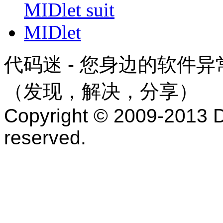
如果在编译和运行过程中，出现一些错误，那么在KToolba
MIDlet suit
一些错误的配置等。下面对整个过程进行详细介绍
MIDlet
一 创建代码
你可以使用文本编辑器或者其他IDE工具来创建您的源代码文件
以在这个基础上进行编写您的代码，省去了很多框架代码编写的工作量。Tes
代码迷 - 您身边的软件
/*
* TestCreateProject.java
*/
（发现，解决，分享）
import javax.microedition.midlet.*;
Copyright © 2009-2013 D
import javax.microedition.lcdui.*;
reserved.
/**
* The application must extend this class to allow the application
* management software to control the MIDlet and to be able to retrie
* properties from the application descriptor
*/
public class TestCreateProject extends MIDlet implements CommandL
private Command exitCmd = new Command("Exit", Command.EXIT
private Display display;