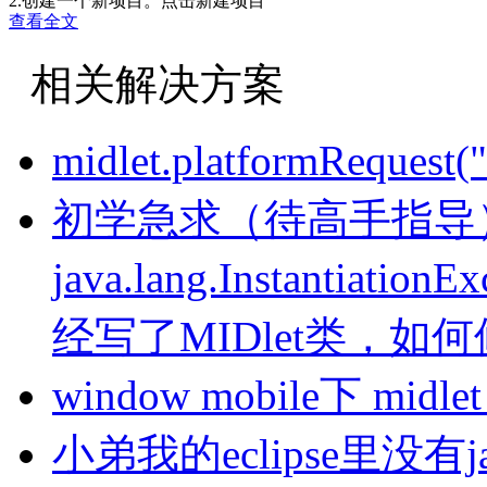
2.创建一个新项目。点击新建项目
查看全文
相关解决方案
在项目名字字段输入项目名称。如：TestCreateProject，然后包名
如下图所示，这一部大家可以不选择，以后可以随时更改。下图
midlet.platformReques
控制台上也会出现一些创建项目的信息，这个看起来有点类似Ecl
初学急求（待高手指导
java.lang.Instantiation
到此为止，项目已经创建完成，下面就对项目进行编写代码，
项目开发
经写了MIDlet类，如
在上面创建项目完成的基础上，如果完成整个项目的开发，在
1.编写代码
可以根据您的应用，编写代码文件、代码需要的资源文件等。
window mobile下 midl
2.编译
使用三星SDK编译和验证您的代码。
小弟我的eclipse里没有jav
3.运行
通过模拟器进行运行代码，运行方法，参考前面的已经发表的