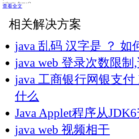
private demo()
查看全文
{
相关解决方案
p="c";
System.out.println("p="+p);
}
private static demo s=new demo();
java 乱码 汉字是 ？
public static demo getInstance()
{
return s;
java web 登录次数限
}
public static void setparm(String a)
{
java 工商银行网银支
p=a;
}
}
什么
class shijiu
{
public static void main(String[]args)
Java Applet程序从
{
demo s=demo.getInstance();
demo ss=demo.getInstance();
java web 视频相干
}
}
我是想知道 demo ss=demo.getInstance 中的demo. 是