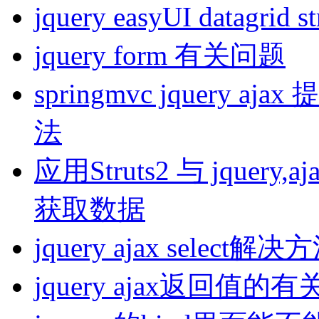
jquery easyUI datagri
jquery form 有关问题
springmvc jquery
法
应用Struts2 与 jque
获取数据
jquery ajax select解决
jquery ajax返回值的