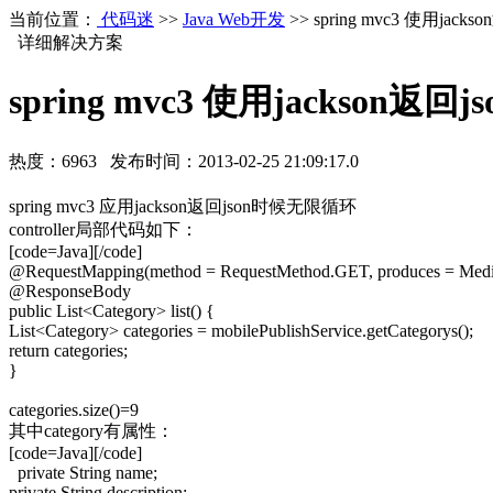
当前位置：
代码迷
>>
Java Web开发
>> spring mvc3 使用ja
详细解决方案
spring mvc3 使用jackson返
热度：
6963
发布时间：
2013-02-25 21:09:17.0
spring mvc3 应用jackson返回json时候无限循环
controller局部代码如下：
[code=Java][/code]
@RequestMapping(method = RequestMethod.GET, produces = 
@ResponseBody
public List<Category> list() {
List<Category> categories = mobilePublishService.getCategorys();
return categories;
}
categories.size()=9
其中category有属性：
[code=Java][/code]
private String name;
private String description;