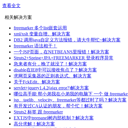
查看全文
------解决方案--------------------------------------------------------
还不是看客户需求了，正确的时间选择正确的技术才是王道
相关解决方案
如果1个100万的项目摆在你面前，客户就要求你用老技术，
------解决方案--------------------------------------------------------
freemarker 多个list嵌套运用
Ajax 一般用于公共的网站比较多，作为企业内部使用的管理
xml/xslt 变量自增。解决方案
要，用户体验相对于比较次要。
DB2 调用java自定义方法报错，请大牛帮忙~解决方案
------解决方案--------------------------------------------------------
freemarker 语法相干！
探讨
一个JSP页面，在NETBEANS里报错！解决方案
Struts2+Spring+JPA+FREEMARKER 登录程序异常
我是老程序员，以前做BS结构开发，用的是jsp、taglib、ve
急来者有分，晚了就没了！解决方案
技术不再有用，或者只局部用一点点。
disable在IE8中可以接收焦点了？解决方案
求网页采集器的正则表达式。解决方案
新的技术往往用ext等js组件，界面就是一个静态的HTML，
关于FckEdit。解决方案
json输出，以输出HTML为目标的jsp、taglib、velocity、fr
servlet+jquery1.4.2(ajax error?)解决方案
哪位高手能 帮小弟我在小弟我的电脑下 一个 做 freemarke
真的是再也用不到了吗？基于ext等js类库并且完全以Ajax
jsp、taglib、velocity、freemarker等都过时了吗？解决方案
有开发过CA认证的朋友，帮个忙！解决方案
------解决方案--------------------------------------------------------
Struts2 标签 跟 freemarker
AJAX不能那么大幅度的用 我不知道为什么 怎么说呢 总感觉有
EXTJS中treepanel树内部机制？解决方案
用是异步处理 也就是说这个异步不是作为主要部分来实行的
高分求解！解决方案