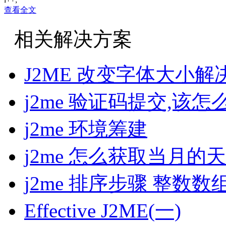
mf.append( "\n第 "+i+ "条信息:\n ");
查看全文
mf.append( "\n姓名： "+name);
mf.append( "\n性别： "+sex);
相关解决方案
mf.append( "\n年龄： "+age);
mf.append( "\n电话： "+tel);
mf.append( "\n电子邮件： "+email);
J2ME 改变字体大小解
//String temp=new String(b);
//mf.append(temp);
j2me 验证码提交,该怎
dis.close();
bis.close();
忘高手不吝赐教
j2me 环境筹建
请原谅小弟分数太少，给不起高分，
------解决方案--------------------------------------------------------
j2me 怎么获取当月的
最好是在添加以及读取的时候,catch一下,看有没有异常出来
------解决方案--------------------------------------------------------
j2me 排序步骤 整数数
哦，你把这些都加到了mf中，但你没要求它打印什么呀
------解决方案--------------------------------------------------------
RMS还没用过。
Effective J2ME(一)