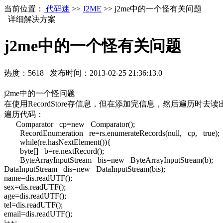
当前位置：
代码迷
>>
J2ME
>> j2me中的一个怪有关问题
详细解决方案
j2me中的一个怪有关问题
热度：
5618
发布时间：
2013-02-25 21:36:13.0
j2me中的一个怪问题
在使用RecordStore存信息，但在添加完信息，然后遍历时去
遍历代码：
Comparator cp=new Comparator();
RecordEnumeration re=rs.enumerateRecords(null, cp, true);
while(re.hasNextElement()){
byte[] b=re.nextRecord();
ByteArrayInputStream bis=new ByteArrayInputStream(b);
DataInputStream dis=new DataInputStream(bis);
name=dis.readUTF();
sex=dis.readUTF();
age=dis.readUTF();
tel=dis.readUTF();
email=dis.readUTF();
i++;