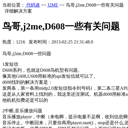
当前位置：
代码迷
>>
J2ME
>> 鸟哥,j2me,D608一些有关问题
详细解决方案
鸟哥,j2me,D608一些有关问题
热度：
1216
发布时间：
2013-02-25 21:31:48.0
鸟哥,j2me,D608一些问题
1发短信
D608系列，也就这D608鸟机型有问题。
像其他G608,U608用标准的api发短信就可以了。
d608找到的解决方案是：
发两条，第一条用midp2.0发短信指令到号码1，第二条三星
这是从人家资料上找到的，我这里还没测试。机器d608用标准a
他机机扣费还是可以的
2中断,音乐播放问题
音乐播放player，中断（来电啊，提示电量不足啊，收到信息
音乐停止。中断回来，只要你再用player.start()，stop还是