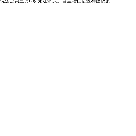
这是第三方bug,无法解决。百宝箱也是这样建议的。
,自己就没去测试了。