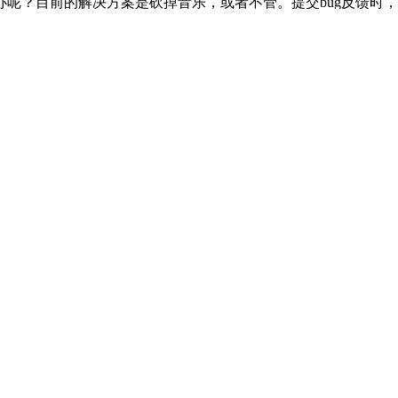
呢？目前的解决方案是砍掉音乐，或者不管。提交bug反馈时，说
r = null;player再new出一个来，可以试试看能否解决。鸟哥
案。百宝箱g+的建议是d608去掉连网功能。
4,在d608中文输入法上，只可以输入1个字。。。