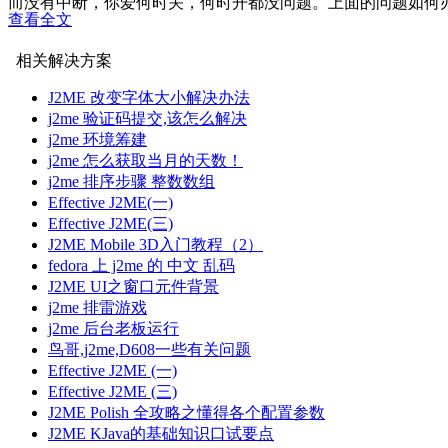
而没有中断，你爱何时关，何时开都没问题。上面的问题如何办
查看全文
如果真要解决,鸟哥,有这样的想法：根据7610上的问题，采用playe
3打开wap或者网站
相关解决方案
用midlet去访问，经过真机测试是有问题的。目前没找到解决方
J2ME 改变字体大小解决办法
1 楼 鸟哥哥 2010-05-27
j2me 验证码提交,该怎么解决
d608使用textfield，设置any就是任意字符，如果设置长度为
j2me 环境筹建
j2me 怎么获取当月的天数！
j2me 排序步骤 整数数组
Effective J2ME(一)
Effective J2ME(三)
J2ME Mobile 3D入门教程（2）
fedora 上 j2me 的 中文 乱码
J2ME UI之窗口元件背景
j2me 排雷游戏
j2me 后台老板运行
鸟哥,j2me,D608一些有关问题
Effective J2ME (一)
Effective J2ME (三)
J2ME Polish 全攻略之懂得各个配置参数
J2ME KJava的基础知识口试要点