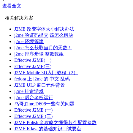
查看全文
现在我们真的需要换一个思路！！！
相关解决方案
?
J2ME 改变字体大小解决办法
我现在换一种问法， 我们真的没有办法将我们的汉字字形直接映
j2me 验证码提交,该怎么解决
?
j2me 环境筹建
j2me 怎么获取当月的天数！
我们还是先看看J2ME的关于Graphics?类的api文档！！ 在
j2me 排序步骤 整数数组
Effective J2ME(一)
?
Effective J2ME(三)
?
J2ME Mobile 3D入门教程（2）
fedora 上 j2me 的 中文 乱码
我们可以现将字形映射到数组吗？？最后调用这个函数绘制出
J2ME UI之窗口元件背景
j2me 排雷游戏
?
j2me 后台老板运行
当然可以，代码如下！！
鸟哥,j2me,D608一些有关问题
Effective J2ME (一)
?
Effective J2ME (三)
J2ME Polish 全攻略之懂得各个配置参数
J2ME KJava的基础知识口试要点