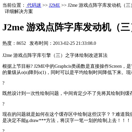
当前位置：
代码迷
>>
J2ME
>> J2me 游戏点阵字库发动机
详细解决方案
J2me 游戏点阵字库发动机（
热度：
8652
发布时间：
2013-02-25 21:33:08.0
J2me 游戏点阵字库引擎（三）之字体绘制改进算法
根据上节目标? J2ME中的Graphcis类函数是直接操作S
的量级从o(n)降到o(1)，同时可以是平均绘制时间降低下
?
既然设计到一次性绘制问题，中间肯定少不了先将其绘制到缓存
?
现在的问题就是如何在这个缓存区中绘制这些汉字？？难道我们还是其缓
是决定不能g.draw***方法，将汉字一笔一划的绘制上去！！！
?